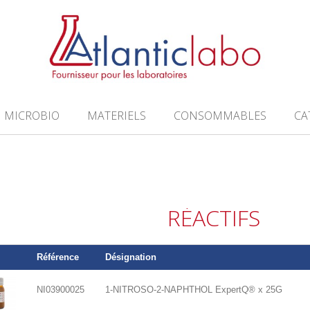
MICROBIO
MATERIELS
CONSOMMABLES
CA
RÉACTIFS
Référence
Désignation
NI03900025
1-NITROSO-2-NAPHTHOL ExpertQ® x 25G