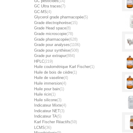
GC pesticides
(14)
GC Ultra traces
(7)
GC-MS
(4)
Glycerol grade pharmacopée
(5)
Grade électrophorèse
(15)
Grade Head space
(8)
Grade microscopie
(78)
Grade pharmacopée
(628)
Grade pour analyses
(1106)
Grade pour synthèse
(508)
Grade pur extrapur
(884)
HPLC
(219)
Huile coulométrique Karl Fischer
(1)
Huile de bois de cèdre
(1)
Huile de vaseline
(4)
Huile immersion
(4)
Huile pour bain
(1)
Huile ricin
(1)
Huile silicone
(3)
Indicateur Mixte
(4)
Indicateur NET
(3)
Indicateur TA
(5)
Karl Fischer Réactifs
(59)
LCMS
(36)
Microbiologie
(9)