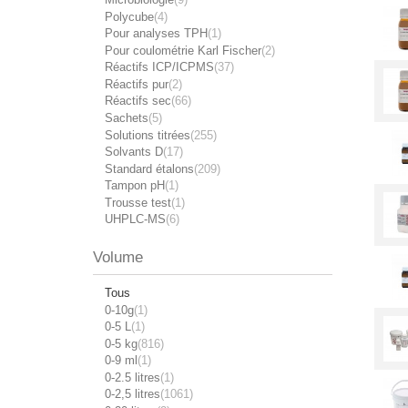
Polycube
(4)
Pour analyses TPH
(1)
Pour coulométrie Karl Fischer
(2)
Réactifs ICP/ICPMS
(37)
Réactifs pur
(2)
Réactifs sec
(66)
Sachets
(5)
Solutions titrées
(255)
Solvants D
(17)
Standard étalons
(209)
Tampon pH
(1)
Trousse test
(1)
UHPLC-MS
(6)
Volume
Tous
0-10g
(1)
0-5 L
(1)
0-5 kg
(816)
0-9 ml
(1)
0-2.5 litres
(1)
0-2,5 litres
(1061)