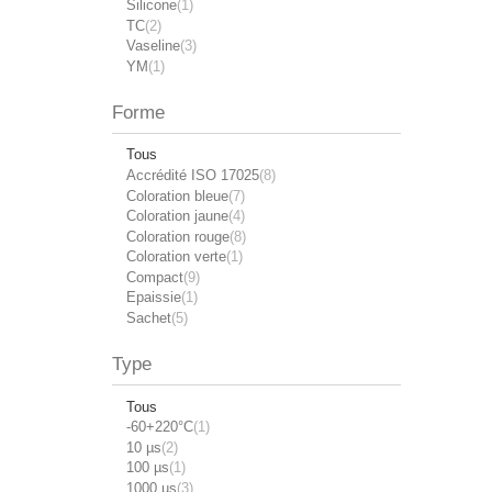
Silicone
(1)
TC
(2)
Vaseline
(3)
YM
(1)
Forme
Tous
Accrédité ISO 17025
(8)
Coloration bleue
(7)
Coloration jaune
(4)
Coloration rouge
(8)
Coloration verte
(1)
Compact
(9)
Epaissie
(1)
Sachet
(5)
Type
Tous
-60+220°C
(1)
10 µs
(2)
100 µs
(1)
1000 µs
(3)