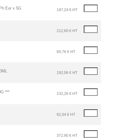
h Eur x 5G
187,24 € HT
212,60 € HT
60,76 € HT
0ML
192,06 € HT
G ***
232,26 € HT
62,04 € HT
372,90 € HT