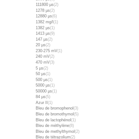
111800 µs
(2)
1278 µs
(2)
12880 µs
(6)
1382 mg/l
(1)
1382 µs
(1)
1413 µs
(9)
147 µs
(2)
20 µs
(2)
230-275 mV
(1)
240 mV
(2)
470 mV
(3)
5 µs
(2)
50 µs
(1)
500 µs
(1)
5000 µs
(1)
50000 µs
(1)
84 µs
(5)
Azur II
(1)
Bleu de bromophenol
(3)
Bleu de bromothymol
(5)
Bleu de lactophénol
(1)
Bleu de méthylène
(8)
Bleu de methylthymol
(2)
Bleu de tétrazolium
(2)