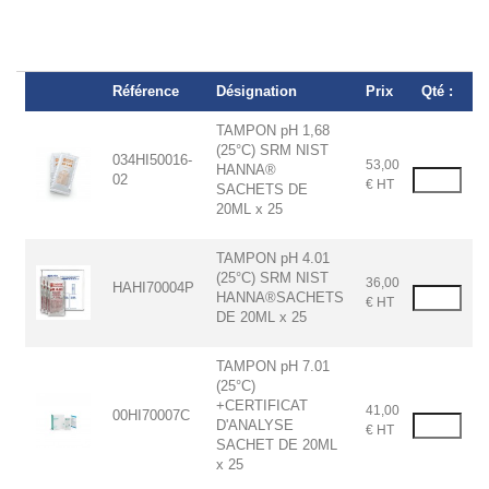
Référence
Désignation
Prix
Qté :
TAMPON pH 1,68
(25°C) SRM NIST
034HI50016-
53,00
HANNA®
02
€ HT
SACHETS DE
20ML x 25
TAMPON pH 4.01
(25°C) SRM NIST
36,00
HAHI70004P
HANNA®SACHETS
€ HT
DE 20ML x 25
TAMPON pH 7.01
(25°C)
+CERTIFICAT
41,00
00HI70007C
D'ANALYSE
€ HT
SACHET DE 20ML
x 25