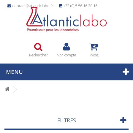
contact@atlanticlabo.fr
+33 (0) 5.56.16.20.16
Rechercher
Mon compte
(vide)
MENU
FILTRES