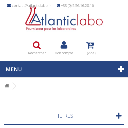
contact@atlanticlabo.fr
+33 (0) 5.56.16.20.16
Rechercher
Mon compte
(vide)
MENU
FILTRES