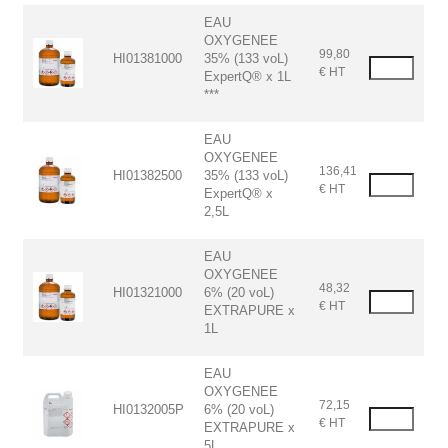
EAU
OXYGENEE
99,80
HI01381000
35% (133 voL)
€ HT
ExpertQ® x 1L
***
EAU
OXYGENEE
136,41
HI01382500
35% (133 voL)
€ HT
ExpertQ® x
2,5L
EAU
OXYGENEE
48,32
HI01321000
6% (20 voL)
€ HT
EXTRAPURE x
1L
EAU
OXYGENEE
72,15
HI0132005P
6% (20 voL)
€ HT
EXTRAPURE x
5L