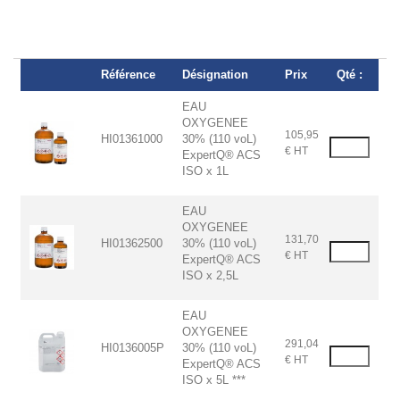
Référence
Désignation
Prix
Qté :
EAU
OXYGENEE
105,95
HI01361000
30% (110 voL)
€ HT
ExpertQ® ACS
ISO x 1L
EAU
OXYGENEE
131,70
HI01362500
30% (110 voL)
€ HT
ExpertQ® ACS
ISO x 2,5L
EAU
OXYGENEE
291,04
HI0136005P
30% (110 voL)
€ HT
ExpertQ® ACS
ISO x 5L ***