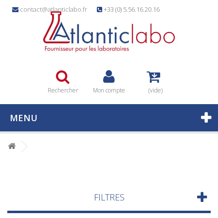
contact@atlanticlabo.fr
+33 (0) 5.56.16.20.16
Rechercher
Mon compte
(vide)
MENU
FILTRES