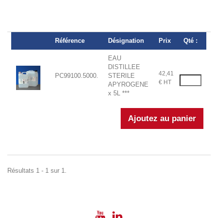
Référence
Désignation
Prix
Qté :
EAU
DISTILLEE
42,41
PC99100.5000.
STERILE
€ HT
APYROGENE
x 5L ***
Résultats 1 - 1 sur 1.