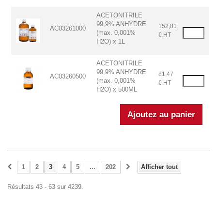
ACETONITRILE
99,9% ANHYDRE
152,81
AC03261000
(max. 0,001%
€ HT
H2O) x 1L
ACETONITRILE
99,9% ANHYDRE
81,47
AC03260500
(max. 0,001%
€ HT
H2O) x 500ML
1
2
3
4
5
...
202
Afficher tout
Résultats 43 - 63 sur 4239.