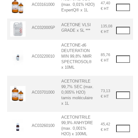
47,40
AC03161000
(max. 0,01% H2O)
€ HT
ExpertQ® x 1L
ACETONE VLSI
135,08
AC0320005P
GRADE x 5L ***
€ HT
ACETONE-d6
DEUTERATION
85,76
AC03220010
MIN 99,8% NMR
€ HT
SPECTROSOL®
x 10ML
ACETONITRILE
99,7% SEC (max.
73,13
AC03701000
0,005% H2O)
€ HT
tamis moléculaire
x 1L
ACETONITRILE
99,9% ANHYDRE
45,42
AC03260100
(max. 0,001%
€ HT
H2O) x 100ML