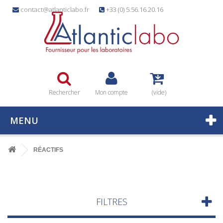
contact@atlanticlabo.fr
+33 (0) 5.56.16.20.16
Rechercher
Mon compte
(vide)
MENU
RÉACTIFS
FILTRES