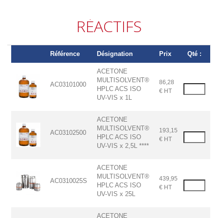
RÉACTIFS
Référence
Désignation
Prix
Qté :
ACETONE
MULTISOLVENT®
86,28
AC03101000
HPLC ACS ISO
€ HT
UV-VIS x 1L
ACETONE
MULTISOLVENT®
193,15
AC03102500
HPLC ACS ISO
€ HT
UV-VIS x 2,5L ****
ACETONE
MULTISOLVENT®
439,95
AC0310025S
HPLC ACS ISO
€ HT
UV-VIS x 25L
ACETONE