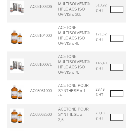
MULTISOLVENT®
510,92
AC0310030S
HPLC ACS ISO
€ HT
UV-VIS x 30L
ACETONE
MULTISOLVENT®
171,52
AC03104000
HPLC ACS ISO
€ HT
UV-VIS x 4L
ACETONE
MULTISOLVENT®
146,40
AC0310007E
HPLC ACS ISO
€ HT
UV-VIS x 7L
ACETONE POUR
28,49
AC03061000
SYNTHESE x 1L
€ HT
***
ACETONE POUR
70,13
AC03062500
SYNTHESE x
€ HT
2,5L