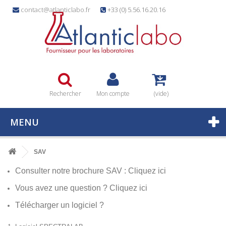
contact@atlanticlabo.fr
+33 (0) 5.56.16.20.16
Rechercher
Mon compte
(vide)
MENU
SAV
Consulter notre brochure SAV :
Cliquez ici
Vous avez une question ?
Cliquez ici
Télécharger un logiciel ?