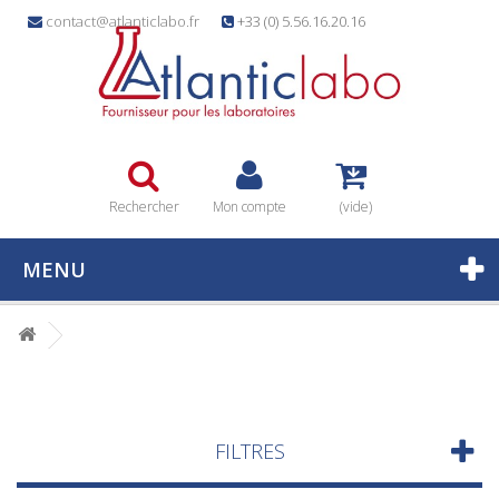
contact@atlanticlabo.fr
+33 (0) 5.56.16.20.16
Rechercher
Mon compte
(vide)
MENU
FILTRES