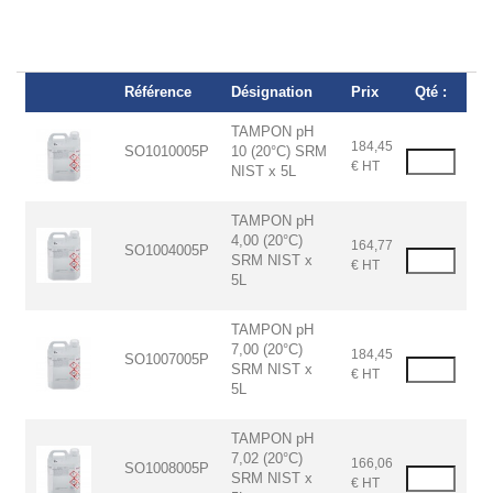
Référence
Désignation
Prix
Qté :
TAMPON pH
184,45
SO1010005P
10 (20°C) SRM
€ HT
NIST x 5L
TAMPON pH
4,00 (20°C)
164,77
SO1004005P
SRM NIST x
€ HT
5L
TAMPON pH
7,00 (20°C)
184,45
SO1007005P
SRM NIST x
€ HT
5L
TAMPON pH
7,02 (20°C)
166,06
SO1008005P
SRM NIST x
€ HT