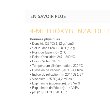
EN SAVOIR PLUS
4-METHOXYBENZALDEH
Données physiques
• Densité: (25 ºC) 1,12 g / cm3
• Solub. dans l'eau: (20 ºC): 2 g / l
• Point de fusion: 0 - 2 ºC
• Point d'ébullition: 247 - 249 ºC
• Point d'éclair: 116 ºC
• Température d'inflammation: 220 ºC
• Pression de vapeur: (20 ºC) <1 hPa
• Indice de réfraction: (n 20º / D) 1,57
• Viscosité: (25 ºC) 4,2 mPas
• Expl. limite (supérieure): 5,3 Vol%
• Expl. limite (inférieure): 1,4 Vol%
• pH (2 g / l H2O, 20 ºC) 7