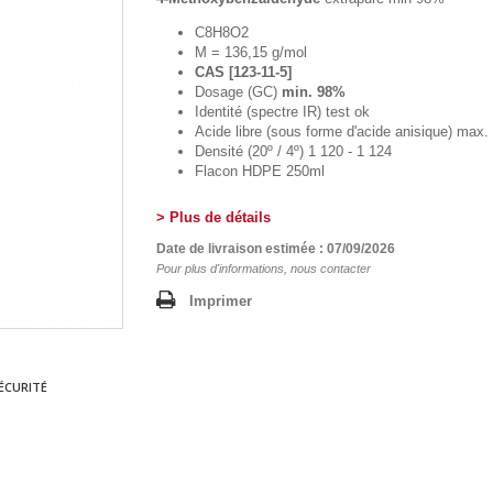
C8H8O2
M = 136,15 g/mol
CAS [123-11-5]
Dosage (GC)
min. 98%
Identité (spectre IR) test ok
Acide libre (sous forme d'acide anisique) max.
Densité (20º / 4º) 1 120 - 1 124
Flacon HDPE 250ml
> Plus de détails
Date de livraison estimée : 07/09/2026
Pour plus d'informations, nous contacter
Imprimer
ÉCURITÉ