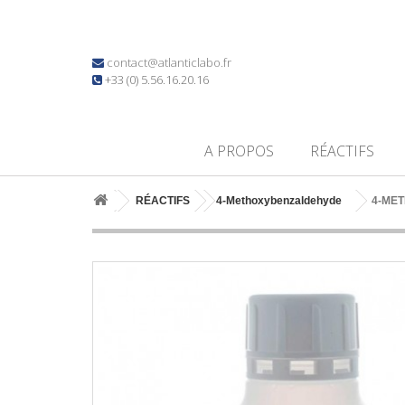
contact@atlanticlabo.fr
+33 (0) 5.56.16.20.16
A PROPOS
RÉACTIFS
RÉACTIFS
4-Methoxybenzaldehyde
4-ME