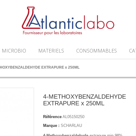
MICROBIO
MATERIELS
CONSOMMABLES
CA
THOXYBENZALDEHYDE EXTRAPURE x 250ML
4-METHOXYBENZALDEHYDE
EXTRAPURE x 250ML
Référence
AL05150250
Marque :
SCHARLAU
4-Methoxybenzaldehyde
extrapure min 98%