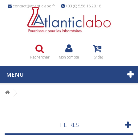
contact@atlanticlabo.fr
+33 (0) 5.56.16.20.16
Rechercher
Mon compte
(vide)
MENU
FILTRES