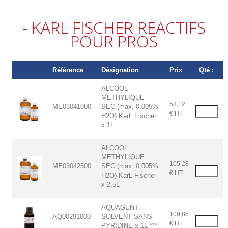
- KARL FISCHER RÉACTIFS
POUR PROS
Référence
Désignation
Prix
Qté :
ALCOOL
METHYLIQUE
53,12
ME03041000
SEC (max. 0,005%
€ HT
H2O) KarL Fischer
x 1L
ALCOOL
METHYLIQUE
105,28
ME03042500
SEC (max. 0,005%
€ HT
H2O) KarL Fischer
x 2,5L
AQUAGENT
109,85
AQ00291000
SOLVENT SANS
€ HT
PYRIDINE x 1L ***