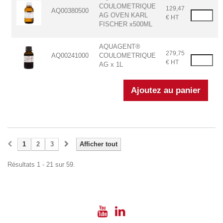
COULOMETRIQUE
129,47
AQ00380500
AG OVEN KARL
€ HT
FISCHER x500ML
AQUAGENT®
279,75
AQ00241000
COULOMETRIQUE
€ HT
AG x 1L
1
2
3
Afficher tout
Résultats 1 - 21 sur 59.