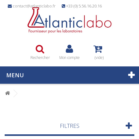
contact@atlanticlabo.fr
+33 (0) 5.56.16.20.16
Rechercher
Mon compte
(vide)
MENU
FILTRES