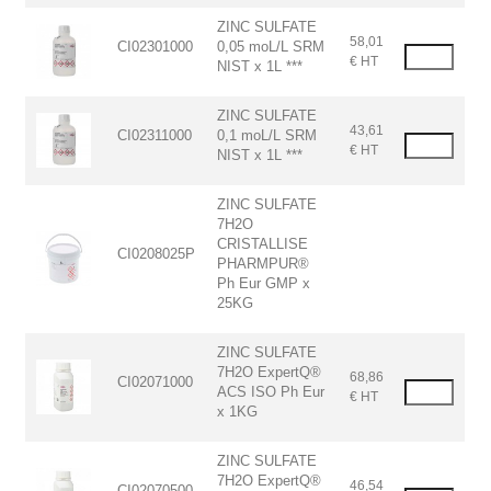
ZINC SULFATE
58,01
CI02301000
0,05 moL/L SRM
€ HT
NIST x 1L ***
ZINC SULFATE
43,61
CI02311000
0,1 moL/L SRM
€ HT
NIST x 1L ***
ZINC SULFATE
7H2O
CRISTALLISE
CI0208025P
PHARMPUR®
Ph Eur GMP x
25KG
ZINC SULFATE
7H2O ExpertQ®
68,86
CI02071000
ACS ISO Ph Eur
€ HT
x 1KG
ZINC SULFATE
7H2O ExpertQ®
46,54
CI02070500