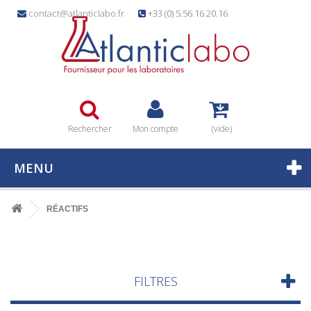
contact@atlanticlabo.fr
+33 (0) 5.56.16.20.16
Rechercher
Mon compte
(vide)
MENU
RÉACTIFS
FILTRES