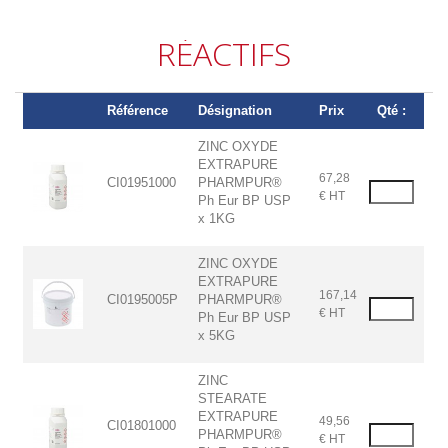
RÉACTIFS
Référence
Désignation
Prix
Qté :
ZINC OXYDE
EXTRAPURE
67,28
CI01951000
PHARMPUR®
€ HT
Ph Eur BP USP
x 1KG
ZINC OXYDE
EXTRAPURE
167,14
CI0195005P
PHARMPUR®
€ HT
Ph Eur BP USP
x 5KG
ZINC
STEARATE
EXTRAPURE
49,56
CI01801000
PHARMPUR®
€ HT