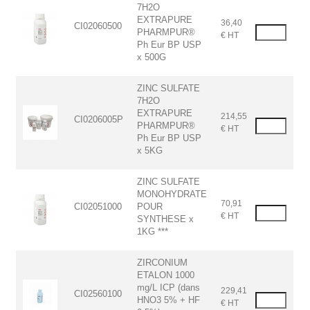
7H2O
EXTRAPURE
36,40
CI02060500
PHARMPUR®
€ HT
Ph Eur BP USP
x 500G
ZINC SULFATE
7H2O
EXTRAPURE
214,55
CI0206005P
PHARMPUR®
€ HT
Ph Eur BP USP
x 5KG
ZINC SULFATE
MONOHYDRATE
70,91
CI02051000
POUR
€ HT
SYNTHESE x
1KG ***
ZIRCONIUM
ETALON 1000
mg/L ICP (dans
229,41
CI02560100
HNO3 5% + HF
€ HT