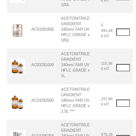
€ HT
100L
ACETONITRILE
GRADIENT
5
AC0329185E
240nm/ FAR UV
491,48
HPLC GRADE x
€ HT
185L
ACETONITRILE
GRADIENT
115,36
AC03291000
240nm/ FAR UV
€ HT
HPLC GRADE x
1L
ACETONITRILE
GRADIENT
257,86
AC03292500
240nm/ FAR UV
€ HT
HPLC GRADE x
2,5L ***
ACETONITRILE
GRADIENT
676,28
AC0329025S
240nm/ FAR UV