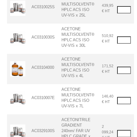
MULTISOLVENT®
439,95
AC0310025S
HPLC ACS ISO
€ HT
UV-VIS x 25L
ACETONE
MULTISOLVENT®
510,92
AC0310030S
HPLC ACS ISO
€ HT
UV-VIS x 30L
ACETONE
MULTISOLVENT®
171,52
AC03104000
HPLC ACS ISO
€ HT
UV-VIS x 4L
ACETONE
MULTISOLVENT®
146,40
AC0310007E
HPLC ACS ISO
€ HT
UV-VIS x 7L
ACETONITRILE
GRADIENT
2
AC0329100S
240nm/ FAR UV
099,24
HPLC GRADE x