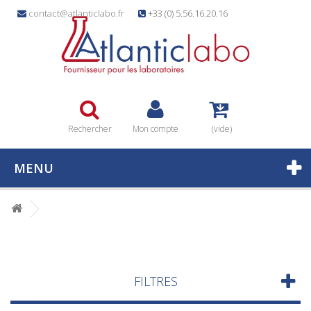
contact@atlanticlabo.fr
+33 (0) 5.56.16.20.16
Rechercher
Mon compte
(vide)
MENU
FILTRES