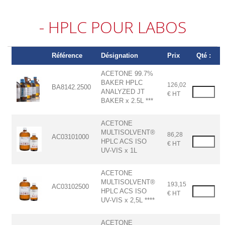
- HPLC POUR LABOS
Référence
Désignation
Prix
Qté :
ACETONE 99.7%
BAKER HPLC
126,02
BA8142.2500
ANALYZED JT
€ HT
BAKER x 2.5L ***
ACETONE
MULTISOLVENT®
86,28
AC03101000
HPLC ACS ISO
€ HT
UV-VIS x 1L
ACETONE
MULTISOLVENT®
193,15
AC03102500
HPLC ACS ISO
€ HT
UV-VIS x 2,5L ****
ACETONE