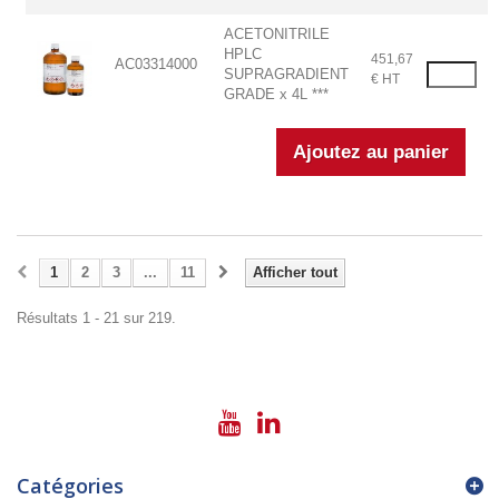
ACETONITRILE
HPLC
451,67
AC03314000
SUPRAGRADIENT
€ HT
GRADE x 4L ***
1
2
3
...
11
Afficher tout
Résultats 1 - 21 sur 219.
Catégories