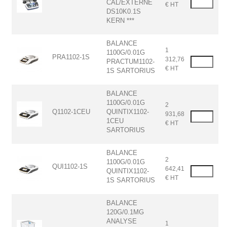
CAL/EXTERNE
€ HT
DS10K0.1S
KERN ***
BALANCE
1
1100G/0.01G
PRA1102-1S
312,76
PRACTUM1102-
€ HT
1S SARTORIUS
BALANCE
1100G/0.01G
2
Q1102-1CEU
QUINTIX1102-
931,68
1CEU
€ HT
SARTORIUS
BALANCE
2
1100G/0.01G
QUI1102-1S
642,41
QUINTIX1102-
€ HT
1S SARTORIUS
BALANCE
120G/0.1MG
ANALYSE
1