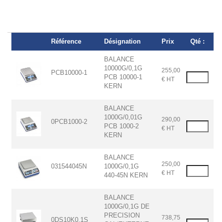
Référence
Désignation
Prix
Qté :
BALANCE
10000G/0,1G
255,00
PCB10000-1
PCB 10000-1
€ HT
KERN
BALANCE
1000G/0,01G
290,00
0PCB1000-2
PCB 1000-2
€ HT
KERN
BALANCE
250,00
031544045N
1000G/0,1G
€ HT
440-45N KERN
BALANCE
1000G/0,1G DE
PRECISION
738,75
0DS10K0.1S