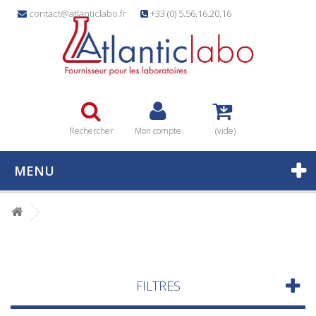
contact@atlanticlabo.fr
+33 (0) 5.56.16.20.16
Rechercher
Mon compte
(vide)
MENU
FILTRES