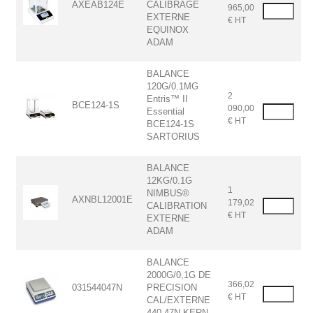
AXEAB124E
CALIBRAGE
965,00
EXTERNE
€ HT
EQUINOX
ADAM
BALANCE
120G/0.1MG
2
Entris™ II
BCE124-1S
090,00
Essential
€ HT
BCE124-1S
SARTORIUS
BALANCE
12KG/0.1G
1
NIMBUS®
AXNBL12001E
179,02
CALIBRATION
€ HT
EXTERNE
ADAM
BALANCE
2000G/0,1G DE
366,02
031544047N
PRECISION
€ HT
CAL/EXTERNE
440-47N KERN