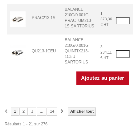
BALANCE
1
210G/0.001G
PRAC213-1S
373,36
PRACTUM213-
€ HT
1S SARTORIUS
BALANCE
210G/0.001G
3
QU213-1CEU
QUINTIX213-
234,11
1CEU
€ HT
SARTORIUS
1
2
3
...
14
Afficher tout
Résultats 1 - 21 sur 276.