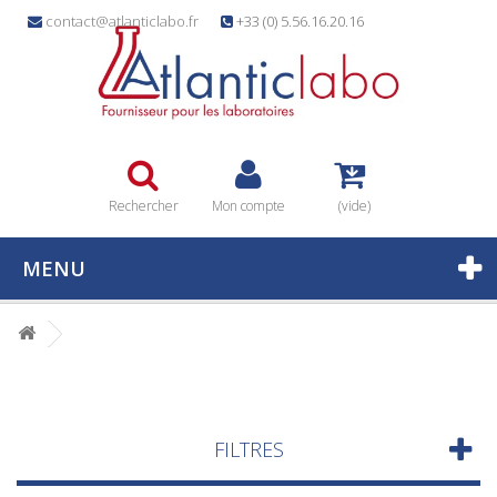
contact@atlanticlabo.fr
+33 (0) 5.56.16.20.16
Rechercher
Mon compte
(vide)
MENU
FILTRES