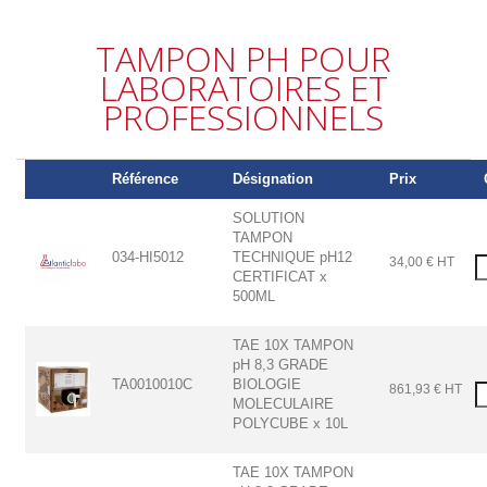
TAMPON PH POUR
LABORATOIRES ET
PROFESSIONNELS
Référence
Désignation
Prix
SOLUTION
TAMPON
034-HI5012
TECHNIQUE pH12
34,00 € HT
CERTIFICAT x
500ML
TAE 10X TAMPON
pH 8,3 GRADE
TA0010010C
BIOLOGIE
861,93 € HT
MOLECULAIRE
POLYCUBE x 10L
TAE 10X TAMPON