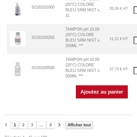
(20°C) COLORE
SO20101000
35,26 € HT
BLEU SRM NIST x
1L
TAMPON pH 10,00
(20°C) COLORE
SO20100250
21,21 € HT
BLEU SRM NIST x
250ML ***
TAMPON pH 10,00
(20°C) COLORE
SO20100500
37,73 € HT
BLEU SRM NIST x
500ML ***
1
2
3
...
8
Afficher tout