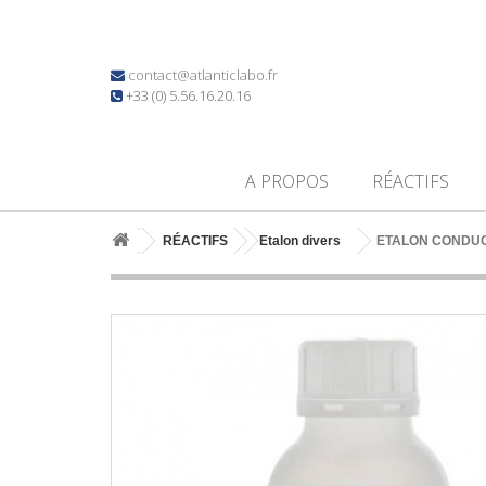
contact@atlanticlabo.fr
+33 (0) 5.56.16.20.16
A PROPOS
RÉACTIFS
RÉACTIFS
Etalon divers
ETALON CONDUCTI