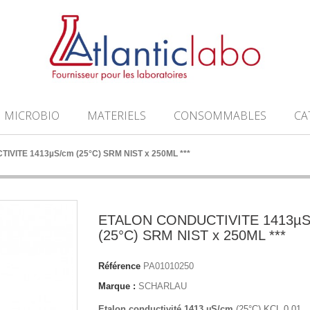
MICROBIO
MATERIELS
CONSOMMABLES
CA
VITE 1413µS/cm (25°C) SRM NIST x 250ML ***
ETALON CONDUCTIVITE 1413µS
(25°C) SRM NIST x 250ML ***
Référence
PA01010250
Marque :
SCHARLAU
Etalon conductivité 1413 µS/cm
(25°C) KCL 0,01