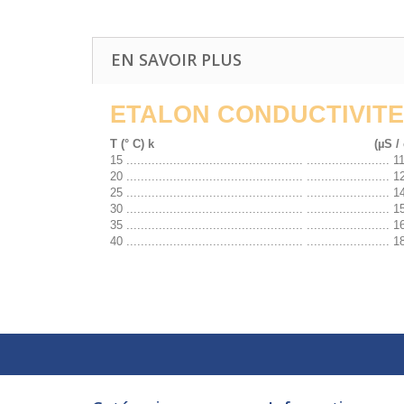
EN SAVOIR PLUS
ETALON CONDUCTIVITE 1
T (° C) k
(µS /
15 ................................................. ....................... 
20 ................................................. ....................... 
25 ................................................. ....................... 
30 ................................................. ....................... 
35 ................................................. ....................... 
40 ................................................. ....................... 