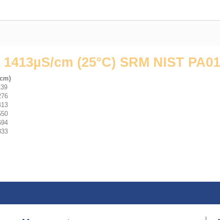
413µS/cm (25°C) SRM NIST PA0
 cm)
1139
1276
1413
1550
1694
1833