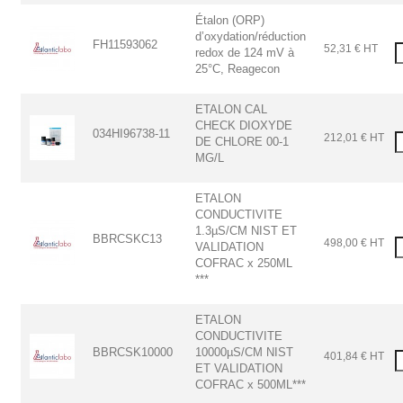
Étalon (ORP)
d’oxydation/réduction
FH11593062
52,31 € HT
redox de 124 mV à
25°C, Reagecon
ETALON CAL
CHECK DIOXYDE
034HI96738-11
212,01 € HT
DE CHLORE 00-1
MG/L
ETALON
CONDUCTIVITE
1.3µS/CM NIST ET
BBRCSKC13
498,00 € HT
VALIDATION
COFRAC x 250ML
***
ETALON
CONDUCTIVITE
BBRCSK10000
10000µS/CM NIST
401,84 € HT
ET VALIDATION
COFRAC x 500ML***