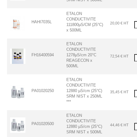
ETALON
CONDUCTIVITE
HAHI7035L
20,00 € HT
111800µS/CM (25°C)
x 500ML
ETALON
CONDUCTIVITE
FH16400594
1278µS/cm 20°C
72,54 € HT
REAGECON x
500ML
ETALON
CONDUCTIVITE
PA01020250
12880 µS/cm (25°C)
35,45 € HT
SRM NIST x 250ML
***
ETALON
CONDUCTIVITE
PA01020500
44,46 € HT
12880 µS/cm (25°C)
SRM NIST x 500ML