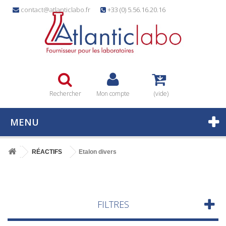
contact@atlanticlabo.fr
+33 (0) 5.56.16.20.16
Rechercher
Mon compte
(vide)
MENU
RÉACTIFS
Etalon divers
FILTRES