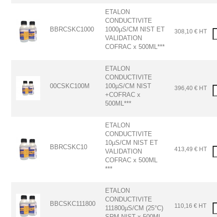
ETALON
CONDUCTIVITE
BBRCSKC1000
1000µS/CM NIST ET
308,10 € HT
VALIDATION
COFRAC x 500ML***
ETALON
CONDUCTIVITE
00CSKC100M
100µS/CM NIST
396,40 € HT
+COFRAC x
500ML***
ETALON
CONDUCTIVITE
10µS/CM NIST ET
BBRCSKC10
413,49 € HT
VALIDATION
COFRAC x 500ML
***
ETALON
CONDUCTIVITE
BBCSKC111800
110,16 € HT
111800µS/CM (25°C)
SRM NIST x 500ML