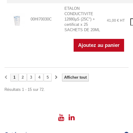
ETALON
CONDUCTIVITE
00HI70030C
12880µS (25C°) +
41,00 € HT
certificat x 25
SACHETS DE 20ML
1
2
3
4
5
Afficher tout
Résultats 1 - 15 sur 72.