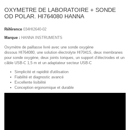
OXYMETRE DE LABORATOIRE + SONDE
OD POLAR. HI764080 HANNA
Référence
034HI2640-02
Marque :
HANNA INSTRUMENTS
Oxymètre de paillasse livré avec une sonde oxygène
dissous
HI764080
, une solution électrolyte
HI7041S,
deux membranes
pour sonde oxygène, deux joints toriques, un support d’électrodes et un
câble USB-C 1,5 m et un adaptateur secteur USB-C
Simplicité et rapidité d'utilisation
Fiabilité et diagnostic avancé
Excellente lisibilité
Conception ergonomique et durable