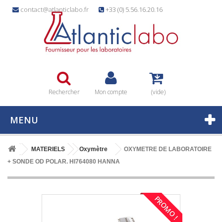
contact@atlanticlabo.fr
+33 (0) 5.56.16.20.16
Rechercher
Mon compte
(vide)
MENU
MATERIELS
Oxymètre
OXYMETRE DE LABORATOIRE
+ SONDE OD POLAR. HI764080 HANNA
PROMO !