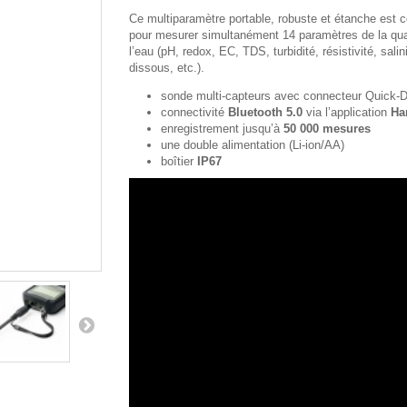
Ce multiparamètre portable, robuste et étanche est 
pour mesurer simultanément 14 paramètres de la qua
l’eau (pH, redox, EC, TDS, turbidité, résistivité, salin
dissous, etc.).
sonde multi-capteurs avec connecteur Quick‑
connectivité
Bluetooth 5.0
via l’application
Ha
enregistrement jusqu’à
50 000 mesures
une double alimentation (Li-ion/AA)
boîtier
IP67