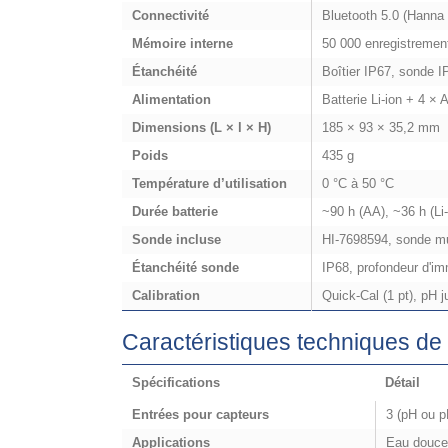
Connectivité
Bluetooth 5.0 (Hanna
Mémoire interne
50 000 enregistremen
Étanchéité
Boîtier IP67, sonde I
Alimentation
Batterie Li-ion + 4 ×
Dimensions (L × l × H)
185 × 93 × 35,2 mm
Poids
435 g
Température d’utilisation
0 °C à 50 °C
Durée batterie
~90 h (AA), ~36 h (Li
Sonde incluse
HI‑7698594, sonde mu
Étanchéité sonde
IP68, profondeur d'i
Calibration
Quick-Cal (1 pt), pH j
Caractéristiques techniques de
Spécifications
Détail
Entrées pour capteurs
3 (pH ou p
Applications
Eau douce