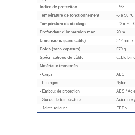
Indice de protection
IP68
Température de fonctionnement
-5 à 50 °C
Température de stockage
-20 à 70 °
Profondeur d’immersion max.
20 m
Dimensions (sans câble)
342 mm x
Poids (sans capteurs)
570 g
Spécifications du câble
Câble blin
Matériaux immergés
- Corps
ABS
- Filetages
Nylon
- Embout de protection
ABS / Acie
- Sonde de température
Acier inox
- Joints toriques
EPDM