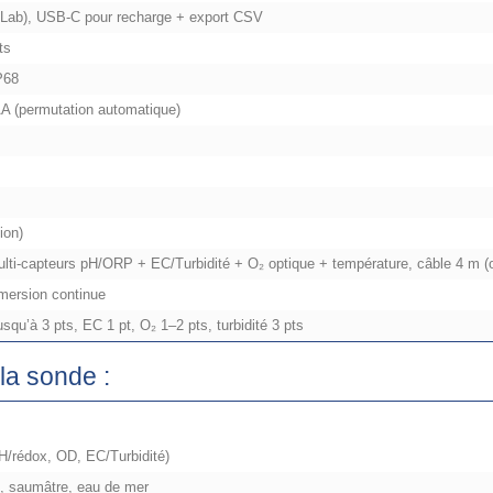
 Lab), USB‑C pour recharge + export CSV
ts
P68
 AA (permutation automatique)
-ion)
lti-capteurs pH/ORP + EC/Turbidité + O₂ optique + température, câble 4 m (
mmersion continue
usqu’à 3 pts, EC 1 pt, O₂ 1–2 pts, turbidité 3 pts
 la sonde :
H/rédox, OD, EC/Turbidité)
, saumâtre, eau de mer