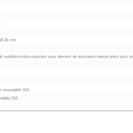
C
 Ø 46 mm
dé multibrin-multiconducteur avec élément de résistance interne prévu pour une
r inoxydable 316
ydable 316