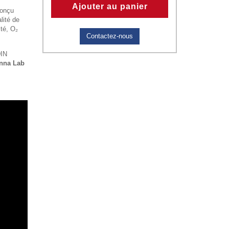
Ajouter au panier
conçu
lité de
ité, O₂
Contactez-nous
DIN
nna Lab