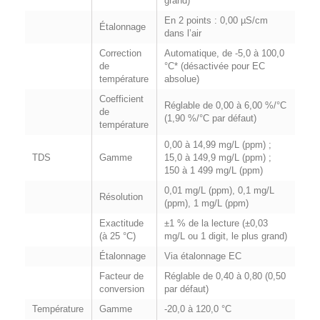
grand)
En 2 points : 0,00 µS/cm
Étalonnage
dans l’air
Correction
Automatique, de -5,0 à 100,0
de
°C* (désactivée pour EC
température
absolue)
Coefficient
Réglable de 0,00 à 6,00 %/°C
de
(1,90 %/°C par défaut)
température
0,00 à 14,99 mg/L (ppm) ;
TDS
Gamme
15,0 à 149,9 mg/L (ppm) ;
150 à 1 499 mg/L (ppm)
0,01 mg/L (ppm), 0,1 mg/L
Résolution
(ppm), 1 mg/L (ppm)
Exactitude
±1 % de la lecture (±0,03
(à 25 °C)
mg/L ou 1 digit, le plus grand)
Étalonnage
Via étalonnage EC
Facteur de
Réglable de 0,40 à 0,80 (0,50
conversion
par défaut)
Température
Gamme
-20,0 à 120,0 °C