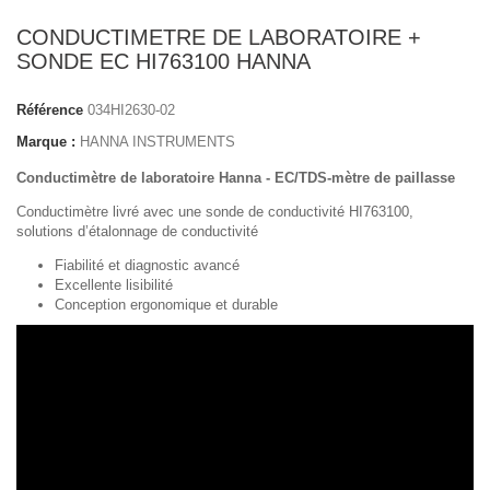
CONDUCTIMETRE DE LABORATOIRE +
SONDE EC HI763100 HANNA
Référence
034HI2630-02
Marque :
HANNA INSTRUMENTS
Conductimètre de laboratoire Hanna - EC/TDS-mètre de paillasse
Conductimètre livré avec une sonde de conductivité
HI763100
,
solutions d’étalonnage de conductivité
Fiabilité et diagnostic avancé
Excellente lisibilité
Conception ergonomique et durable