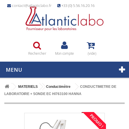
contact@atlanticlabo.fr
+33 (0) 5.56.16.20.16
Rechercher
Mon compte
(vide)
MENU
MATERIELS
Conductimètre
CONDUCTIMETRE DE
LABORATOIRE + SONDE EC HI763100 HANNA
PROMO !