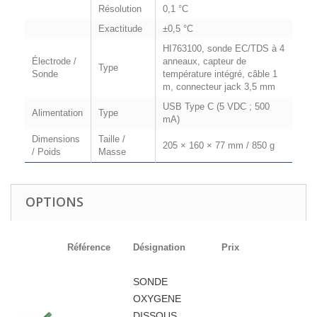
Résolution
0,1 °C
Exactitude
±0,5 °C
HI763100, sonde EC/TDS à 4
Électrode /
anneaux, capteur de
Type
Sonde
température intégré, câble 1
m, connecteur jack 3,5 mm
USB Type C (5 VDC ; 500
Alimentation
Type
mA)
Dimensions
Taille /
205 × 160 × 77 mm / 850 g
/ Poids
Masse
OPTIONS
Référence
Désignation
Prix
SONDE
OXYGENE
DISSOUS