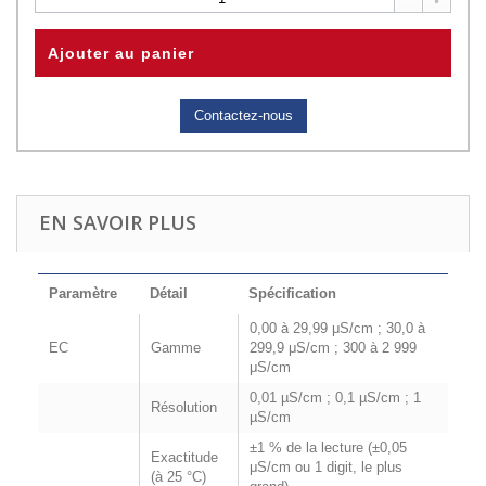
Ajouter au panier
Contactez-nous
EN SAVOIR PLUS
Paramètre
Détail
Spécification
0,00 à 29,99 μS/cm ; 30,0 à
EC
Gamme
299,9 μS/cm ; 300 à 2 999
μS/cm
0,01 µS/cm ; 0,1 µS/cm ; 1
Résolution
µS/cm
±1 % de la lecture (±0,05
Exactitude
μS/cm ou 1 digit, le plus
(à 25 °C)