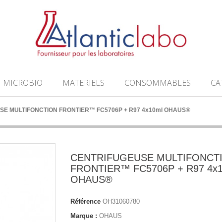
MICROBIO
MATERIELS
CONSOMMABLES
CA
E MULTIFONCTION FRONTIER™ FC5706P + R97 4x10ml OHAUS®
CENTRIFUGEUSE MULTIFONCT
FRONTIER™ FC5706P + R97 4x1
OHAUS®
Référence
OH31060780
Marque :
OHAUS