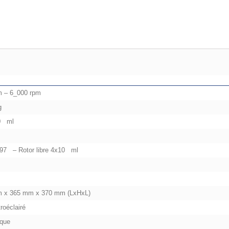
m – 6_000 rpm
g
0 ml
97 – Rotor libre 4x10 ml
 x 365 mm x 370 mm (LxHxL)
roéclairé
que