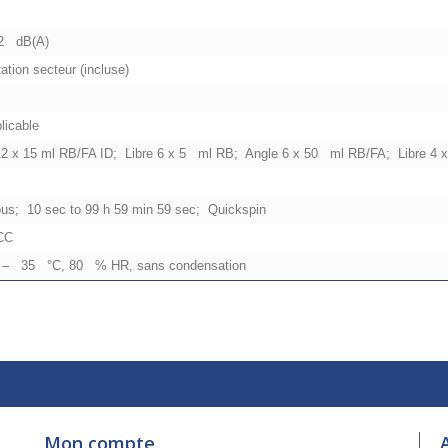
g
 2 dB(A)
ation secteur (incluse)
licable
12 x 15 ml RB/FA ID; Libre 6 x 5 ml RB; Angle 6 x 50 ml RB/FA; Libre 
ous; 10 sec to 99 h 59 min 59 sec; Quickspin
CC
– 35 °C, 80 % HR, sans condensation
Mon compte