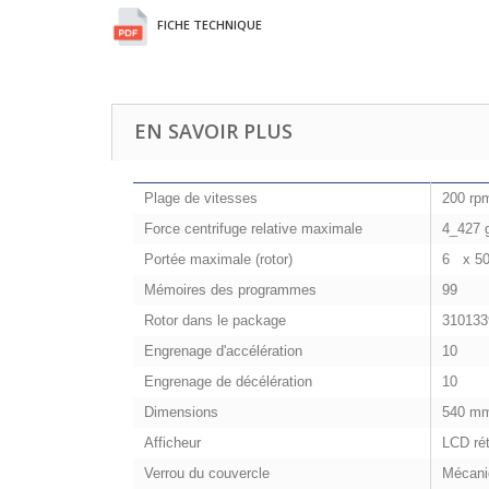
FICHE TECHNIQUE
EN SAVOIR PLUS
Plage de vitesses
200 rp
Force centrifuge relative maximale
4_427 
Portée maximale (rotor)
6 x 5
Mémoires des programmes
99
Rotor dans le package
310133
Engrenage d'accélération
10
Engrenage de décélération
10
Dimensions
540 mm
Afficheur
LCD rét
Verrou du couvercle
Mécani