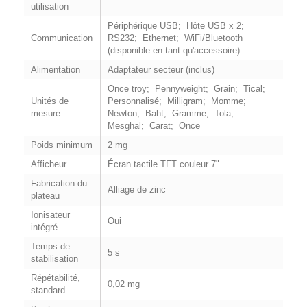
utilisation
Périphérique USB; Hôte USB x 2;
Communication
RS232; Ethernet; WiFi/Bluetooth
(disponible en tant qu'accessoire)
Alimentation
Adaptateur secteur (inclus)
Once troy; Pennyweight; Grain; Tical;
Unités de
Personnalisé; Milligram; Momme;
mesure
Newton; Baht; Gramme; Tola;
Mesghal; Carat; Once
Poids minimum
2 mg
Afficheur
Écran tactile TFT couleur 7"
Fabrication du
Alliage de zinc
plateau
Ionisateur
Oui
intégré
Temps de
5 s
stabilisation
Répétabilité,
0,02 mg
standard