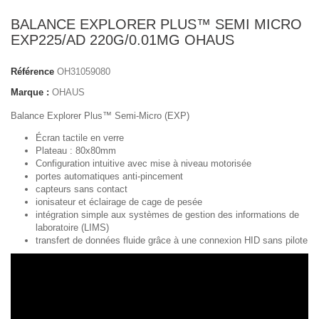
BALANCE EXPLORER PLUS™ SEMI MICRO
EXP225/AD 220G/0.01MG OHAUS
Référence
OH31059080
Marque :
OHAUS
Balance Explorer Plus™ Semi-Micro (EXP)
Écran tactile en verre
Plateau : 80x80mm
Configuration intuitive avec mise à niveau motorisée
portes automatiques anti-pincement
capteurs sans contact
ionisateur et éclairage de cage de pesée
intégration simple aux systèmes de gestion des informations de
laboratoire (LIMS)
transfert de données fluide grâce à une connexion HID sans pilote