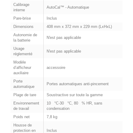
Calibrage
AutoCal™ - Automatique
interne
Pare-brise
Inclus
Dimensions
408 mm x 372 mm x 229 mm (LxHxL)
Autonomie de
N'est pas applicable
la batterie
Usage
N'est pas applicable
réglementé
Modèle
d’afficheur
accessoire
auxiliaire
Porte
Portes automatiques anti-pincement
automatique
Plage de tare
Soustractive sur toute la gamme
Environnement
10 °C-30 °C, 80 % HR, sans
de travail
condensation
Poids net
7,8 kg
Housse de
protection en
Inclus