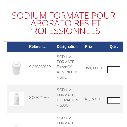
SODIUM FORMATE POUR
LABORATOIRES ET
PROFESSIONNELS
Référence
Désignation
Prix
Qté :
SODIUM
FORMATE
SO0326005P
ExpertQ®
353,33 € HT
ACS Ph Eur
x 5KG
SODIUM
FORMATE
SO03240500
61,16 € HT
EXTRAPURE
x 500G
SODIUM
FORMATE