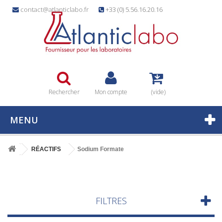
contact@atlanticlabo.fr
+33 (0) 5.56.16.20.16
Rechercher
Mon compte
(vide)
MENU
RÉACTIFS
Sodium Formate
FILTRES