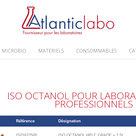
MICROBIO
MATERIELS
CONSOMMABLES
CA
ISO OCTANOL POUR LABORA
PROFESSIONNELS
Référence
Désignation
IS01622500
ISO OCTANOL HPLC GRADE x 2,5L