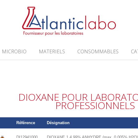
MICROBIO
MATERIELS
CONSOMMABLES
CA
DIOXANE POUR LABORATO
PROFESSIONNELS
Référence
Désignation
DI12941000
DIOXANE 1,4 99% ANHYDRE (max. 0,005% H2O)