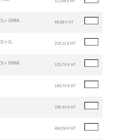
113,48 € HT
O) x 100ML
69,88 € HT
) x 1L
216,11 € HT
O) x 500ML
125,78 € HT
194,75 € HT
290,44 € HT
484,56 € HT