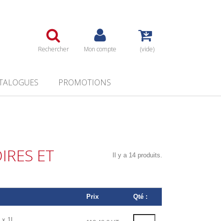
Rechercher
Mon compte
(vide)
TALOGUES
PROMOTIONS
IRES ET
Il y a 14 produits.
Prix
Qté :
 x 1L