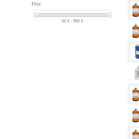
Prix
60 € - 960 €