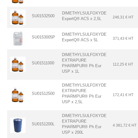
DIMETHYLSULFOXYDE
SU01532500
246,31 € HT
ExpertQ® ACS x 2,5L
DIMETHYLSULFOXYDE
SU0153005P
371,43 € HT
ExpertQ® ACS x 5L
DIMETHYLSULFOXYDE
EXTRAPURE
SU01511000
112,25 € HT
PHARMPUR® Ph Eur
USP x 1L
DIMETHYLSULFOXYDE
EXTRAPURE
SU01512500
172,41 € HT
PHARMPUR® Ph Eur
USP x 2,5L
DIMETHYLSULFOXYDE
EXTRAPURE
SU0151200L
4 381,72 € HT
PHARMPUR® Ph Eur
USP x 200L