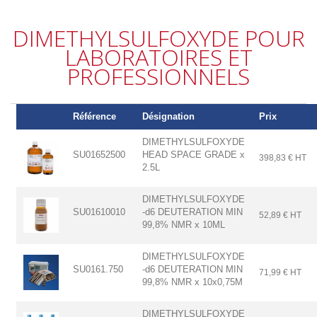
DIMETHYLSULFOXYDE POUR
LABORATOIRES ET
PROFESSIONNELS
Référence
Désignation
Prix
DIMETHYLSULFOXYDE
SU01652500
HEAD SPACE GRADE x
398,83 € HT
2.5L
DIMETHYLSULFOXYDE
SU01610010
-d6 DEUTERATION MIN
52,89 € HT
99,8% NMR x 10ML
DIMETHYLSULFOXYDE
SU0161.750
-d6 DEUTERATION MIN
71,99 € HT
99,8% NMR x 10x0,75M
DIMETHYLSULFOXYDE