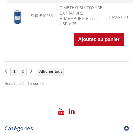
DIMETHYLSULFOXYDE
EXTRAPURE
SU0151025A
782,46 € HT
PHARMPUR® Ph Eur
USP x 25L
1
2
Afficher tout
Résultats 1 - 15 sur 26.
Catégories