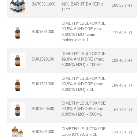
BA7033.1000
99% BAR JT BAKER x
106,53 € HT
1L***
DIMETHYLSULFOXYDE
99,5% ANHYDRE max
SU01581000
173,68 € HT
0,005% H2O tamis
moléculaire x 1L
DIMETHYLSULFOXYDE
SU01520100
99,9% ANHYDRE (max.
103,40 € HT
0,005% H2O) x 100ML
DIMETHYLSULFOXYDE
SU01521000
99,9% ANHYDRE (max.
189,46 € HT
0,005% H2O) x 1L
DIMETHYLSULFOXYDE
SU01520500
99,9% ANHYDRE (max.
187,76 € HT
0,005% H2O) x 500ML
DIMETHYLSULFOXYDE
SU01531000
127,28 € HT
ExpertQ® ACS x 1L