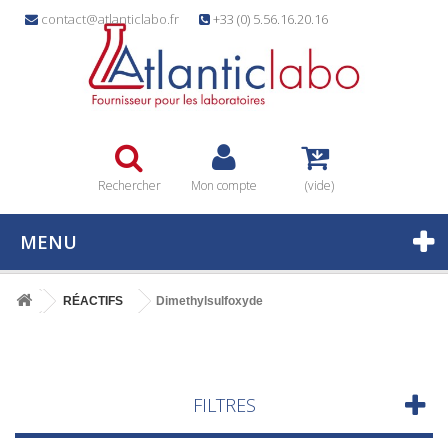
contact@atlanticlabo.fr
+33 (0) 5.56.16.20.16
Rechercher
Mon compte
(vide)
MENU
RÉACTIFS
Dimethylsulfoxyde
FILTRES