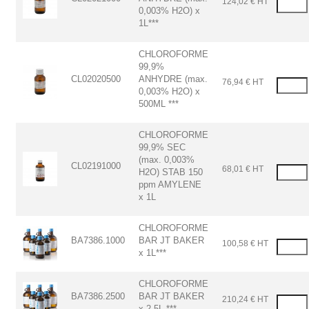
124,02 € HT
0,003% H2O) x
1L***
CHLOROFORME
99,9%
CL02020500
ANHYDRE (max.
76,94 € HT
0,003% H2O) x
500ML ***
CHLOROFORME
99,9% SEC
(max. 0,003%
CL02191000
68,01 € HT
H2O) STAB 150
ppm AMYLENE
x 1L
CHLOROFORME
BA7386.1000
BAR JT BAKER
100,58 € HT
x 1L***
CHLOROFORME
BA7386.2500
BAR JT BAKER
210,24 € HT
x 2.5L ***