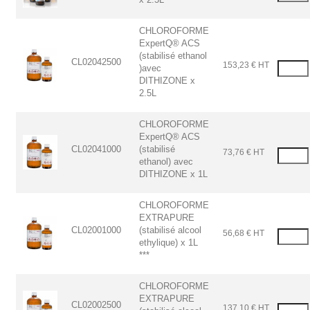
CHLOROFORME
ExpertQ® ACS
(stabilisé ethanol
CL02042500
153,23 € HT
)avec
DITHIZONE x
2.5L
CHLOROFORME
ExpertQ® ACS
CL02041000
(stabilisé
73,76 € HT
ethanol) avec
DITHIZONE x 1L
CHLOROFORME
EXTRAPURE
CL02001000
(stabilisé alcool
56,68 € HT
ethylique) x 1L
***
CHLOROFORME
EXTRAPURE
CL02002500
137,10 € HT