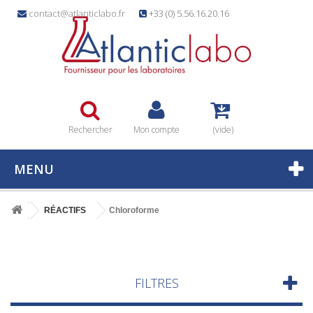
contact@atlanticlabo.fr
+33 (0) 5.56.16.20.16
Rechercher
Mon compte
(vide)
MENU
RÉACTIFS
Chloroforme
FILTRES