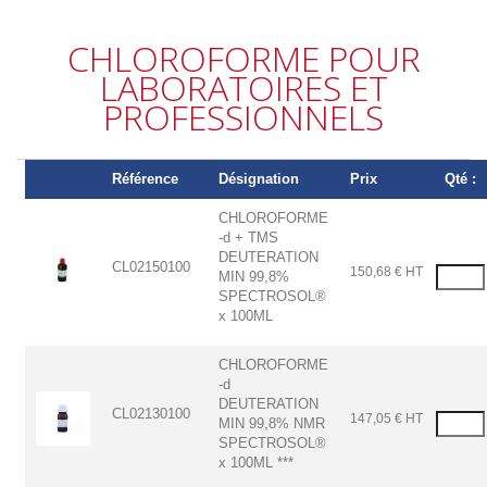
CHLOROFORME POUR
LABORATOIRES ET
PROFESSIONNELS
Référence
Désignation
Prix
Qté :
CHLOROFORME
-d + TMS
DEUTERATION
CL02150100
150,68 € HT
MIN 99,8%
SPECTROSOL®
x 100ML
CHLOROFORME
-d
DEUTERATION
CL02130100
147,05 € HT
MIN 99,8% NMR
SPECTROSOL®
x 100ML ***