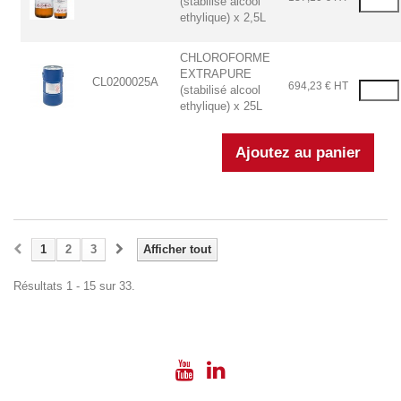
(stabilisé alcool
ethylique) x 2,5L
CHLOROFORME
EXTRAPURE
CL0200025A
694,23 € HT
(stabilisé alcool
ethylique) x 25L
1
2
3
Afficher tout
Résultats 1 - 15 sur 33.