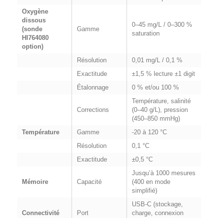
Oxygène
dissous
0–45 mg/L / 0–300 %
(sonde
Gamme
saturation
HI764080
option)
Résolution
0,01 mg/L / 0,1 %
Exactitude
±1,5 % lecture ±1 digit
Étalonnage
0 % et/ou 100 %
Température, salinité
Corrections
(0–40 g/L), pression
(450–850 mmHg)
Température
Gamme
-20 à 120 °C
Résolution
0,1 °C
Exactitude
±0,5 °C
Jusqu’à 1000 mesures
Mémoire
Capacité
(400 en mode
simplifié)
USB-C (stockage,
Connectivité
Port
charge, connexion