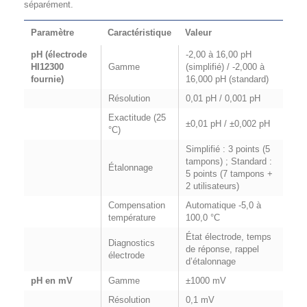
séparément.
Paramètre
Caractéristique
Valeur
pH (électrode
-2,00 à 16,00 pH
HI12300
Gamme
(simplifié) / -2,000 à
fournie)
16,000 pH (standard)
Résolution
0,01 pH / 0,001 pH
Exactitude (25
±0,01 pH / ±0,002 pH
°C)
Simplifié : 3 points (5
tampons) ; Standard :
Étalonnage
5 points (7 tampons +
2 utilisateurs)
Compensation
Automatique -5,0 à
température
100,0 °C
État électrode, temps
Diagnostics
de réponse, rappel
électrode
d’étalonnage
pH en mV
Gamme
±1000 mV
Résolution
0,1 mV