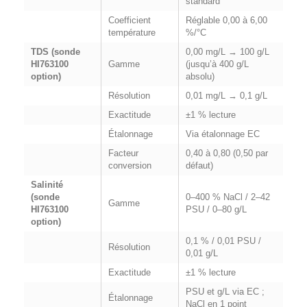
standard
Coefficient
Réglable 0,00 à 6,00
température
%/°C
TDS (sonde
0,00 mg/L → 100 g/L
HI763100
Gamme
(jusqu’à 400 g/L
option)
absolu)
Résolution
0,01 mg/L → 0,1 g/L
Exactitude
±1 % lecture
Étalonnage
Via étalonnage EC
Facteur
0,40 à 0,80 (0,50 par
conversion
défaut)
Salinité
(sonde
0–400 % NaCl / 2–42
Gamme
HI763100
PSU / 0–80 g/L
option)
0,1 % / 0,01 PSU /
Résolution
0,01 g/L
Exactitude
±1 % lecture
PSU et g/L via EC ;
Étalonnage
NaCl en 1 point