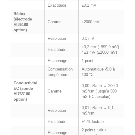
Exactitude
±0,2 mV
Rédox
(électrode
Gamme
±2000 mV
HI36180
option)
Résolution
0,1 mV
±0,2 mV (±999,9 mV)
Exactitude
/ ±1 mV (±2000 mV)
Étalonnage
1 point
Compensation
Automatique -5,0 à
température
100 °C
Conductivité
0,00 µS/cm → 200,0
EC (sonde
Gamme
mS/cm (jusqu’à 500
HI763100
mS EC absolue)
option)
0,01 µS/cm → 0,1
Résolution
mS/cm
Exactitude
±1 % lecture
2 points : air +
Étalonnage