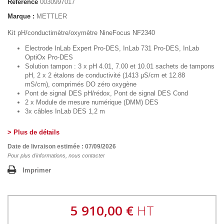
Référence
0030997017
Marque :
METTLER
Kit
pH/conductimètre/oxymètre NineFocus NF2340
Electrode
InLab Expert Pro-DES,
InLab 731 Pro-DES,
InLab
OptiOx Pro-DES
Solution tampon :
3 x pH 4.01, 7.00 et 10.01
sachets de tampons
pH,
2 x 2 étalons de conductivité
(1413 μS/cm et 12.88
mS/cm),
comprimés DO zéro oxygène
Pont de signal DES pH/rédox,
Pont de signal DES Cond
2 x Module de mesure
numérique (DMM)
DES
3x câbles InLab DES 1,2 m
> Plus de détails
Date de livraison estimée : 07/09/2026
Pour plus d'informations, nous contacter
Imprimer
5 910,00 €
HT