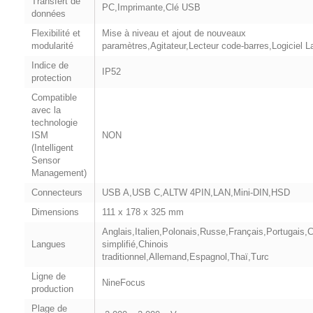
Transfert de
PC,Imprimante,Clé USB
données
Flexibilité et
Mise à niveau et ajout de nouveaux
modularité
paramètres,Agitateur,Lecteur code-barres,Logiciel 
Indice de
IP52
protection
Compatible
avec la
technologie
ISM
NON
(Intelligent
Sensor
Management)
Connecteurs
USB A,USB C,ALTW 4PIN,LAN,Mini-DIN,HSD
Dimensions
111 x 178 x 325 mm
Anglais,Italien,Polonais,Russe,Français,Portugais,C
Langues
simplifié,Chinois
traditionnel,Allemand,Espagnol,Thaï,Turc
Ligne de
NineFocus
production
Plage de