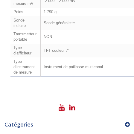
-2 000 – 2 000 mV
mesure mV
Poids
1 790 g
Sonde
Sonde généraliste
incluse
Transmetteur
NON
portable
Type
TFT couleur 7"
d’afficheur
Type
d’instrument
Instrument de paillasse multicanal
de mesure
Catégories