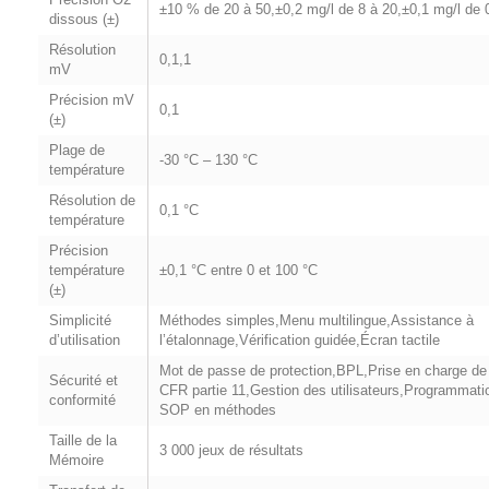
±10 % de 20 à 50,±0,2 mg/l de 8 à 20,±0,1 mg/l de 
dissous (±)
Résolution
0,1,1
mV
Précision mV
0,1
(±)
Plage de
-30 °C – 130 °C
température
Résolution de
0,1 °C
température
Précision
température
±0,1 °C entre 0 et 100 °C
(±)
Simplicité
Méthodes simples,Menu multilingue,Assistance à
d’utilisation
l’étalonnage,Vérification guidée,Écran tactile
Mot de passe de protection,BPL,Prise en charge de
Sécurité et
CFR partie 11,Gestion des utilisateurs,Programmati
conformité
SOP en méthodes
Taille de la
3 000 jeux de résultats
Mémoire