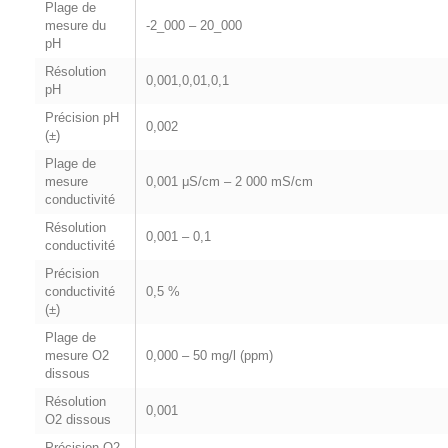
Plage de
mesure du
-2_000 – 20_000
pH
Résolution
0,001,0,01,0,1
pH
Précision pH
0,002
(±)
Plage de
mesure
0,001 μS/cm – 2 000 mS/cm
conductivité
Résolution
0,001 – 0,1
conductivité
Précision
conductivité
0,5 %
(±)
Plage de
mesure O2
0,000 – 50 mg/l (ppm)
dissous
Résolution
0,001
O2 dissous
Précision O2