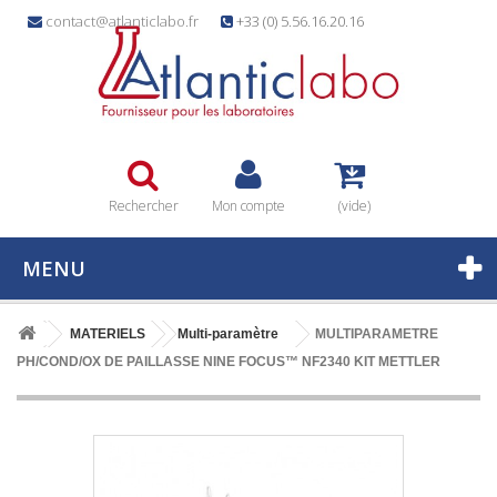
contact@atlanticlabo.fr
+33 (0) 5.56.16.20.16
Rechercher
Mon compte
(vide)
MENU
MATERIELS
Multi-paramètre
MULTIPARAMETRE
PH/COND/OX DE PAILLASSE NINE FOCUS™ NF2340 KIT METTLER