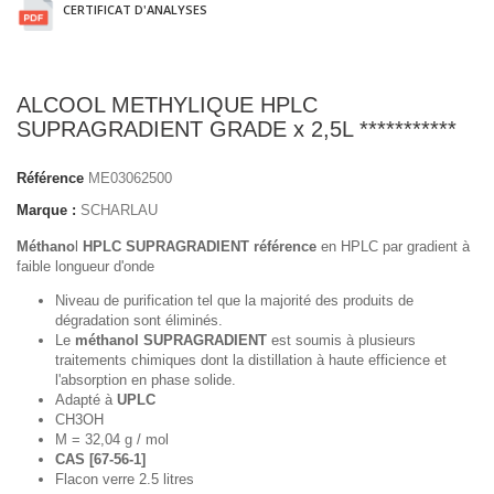
CERTIFICAT D'ANALYSES
ALCOOL METHYLIQUE HPLC
SUPRAGRADIENT GRADE x 2,5L ***********
Référence
ME03062500
Marque :
SCHARLAU
Méthano
l
HPLC SUPRAGRADIENT
référence
en HPLC par gradient à
faible longueur d'onde
Niveau de purification tel que la majorité des produits de
dégradation sont éliminés.
Le
méthanol SUPRAGRADIENT
est soumis à plusieurs
traitements chimiques dont la distillation à haute efficience et
l'absorption en phase solide.
Adapté à
UPLC
CH3OH
M = 32,04 g / mol
CAS [67-56-1]
Flacon verre 2.5 litres