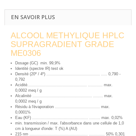
EN SAVOIR PLUS
ALCOOL METHYLIQUE HPLC
SUPRAGRADIENT GRADE
ME0306
Dosage (GC) min. 99,9%
Identité (spectre IR) test ok
Densité (20º / 4º) ............................................ ..... 0,790 -
0,792
Acidité................................................. ............ max.
0,0002 meq / g
Alcalinité ................................................. ........ max.
0,0002 meq / g
Résidu à l'évaporation ..................................... max.
0,0001%
Eau (KF) .............................................. ......... max. 0,02%
min. transmission / max. l'absorbance dans une cellule de 1,0
cm à longueur d'onde: T (%) A (AU)
215 nm ................................................ ............. 50% 0,301