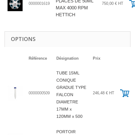
PLACES DE 50ML
0000001619
750,00 € HT
MAX 4000 RPM
HETTICH
OPTIONS
Référence
Désignation
Prix
TUBE 15ML
CONIQUE
GRADUE TYPE
0000000509
246,48 € HT
FALCON
DIAMETRE
17MM x
120MM x 500
PORTOIR