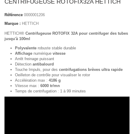
CENTRIFUGEUSE ROTOFIX32A HETTICH
Référence
0000001206
Marque :
HETTICH
HETTICH®
Centrifugeuse ROTOFIX 32A pour centrifuger des tubes
jusqu'à 100ml
Polyvalente
robuste stable durable
Affichage
numérique
vitesse
Arrêt freinage puissant
Détection
antibalourd
Touche Impuls, pour des
centrifugations brèves ultra rapide
Oeilleton de contrôle pour visualiser le rotor
Accélération max :
4186 g
Vitesse max :
6000 tr/mn
Temps de centrifugation : 1 à 99 minutes