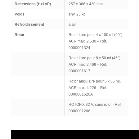
Dimensions (HxLxP)
257 x 366 x 430 mm
Poids
env. 23 kg
Refroidissement
à air
Rotor
Rotor libre pour 4 x 100 ml (90°),
ACR max. 2.630 – Réf.
0000001324
Rotor libre pour 8 x 50 ml (45°),
ACR max. 2.469 – Réf.
0000001617
Rotor angulaire pour 6 x 85 ml,
ACR max. 4.226 – Réf.
0000001620A
ROTOFIX 32 A, sans rotor - Réf.
0000001206