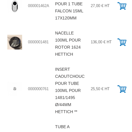
POUR 1 TUBE
000001462A
27,00 € HT
FALCON 15ML
17X120MM
NACELLE
100ML POUR
0000001481
136,00 € HT
ROTOR 1624
HETTICH
INSERT
CAOUTCHOUC
POUR TUBE
0000000761
25,50 € HT
100ML POUR
1481/1495
Ø/44MM
HETTICH **
TUBE A