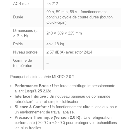
ACR max.
25 212
99 h, 59 min, 59 s ; fonctionnement
Durée
continu ; cycle de courte durée (bouton
Quick-Spin)
Dimensions (L
240 × 389 × 225 mm
× P × H)
Poids
env. 18 kg
Niveau sonore
≤ 57 dB(A) avec rotor 2414
Gamme de
–
température
Pourquoi choisir la série MIKRO 2.0 ?
Performance Brute :
Une force centrifuge impressionnante
allant jusqu'à
25 212g
.
Interface Intuitive :
Un nouveau panneau de commande
rétroéclairé, clair et simple d'utilisation.
Silence & Confort :
Un fonctionnement ultra-silencieux pour
un environnement de travail apaisé.
Précision Thermique (Version 2.0 R) :
Une réfrigération
performante (-20 °C à +40 °C) pour protéger vos échantillons
les plus fragiles