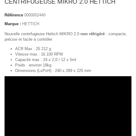
CENTRIFUGEUSE MIKRO 2.0 HETTICH
Référence
0000002440
Marque :
HETTICH
Nouvelle centrifugeuse Hettich MIKRO 2.0
non réfrigéré
: compacte,
précise et facile à contrôler
ACR Max : 25 212 g
Vitesse max : 16.100 RPM
Capacité max : 24 x 2,0 / 12 x 5ml
Poids : environ 18kg
Dimensions (LxPxH) : 240 x 289 x 225 mm