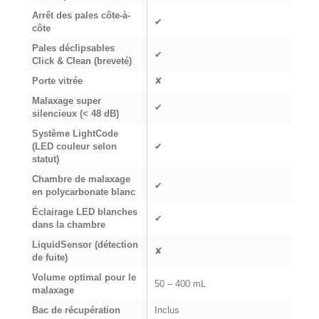
Arrêt des pales côte-à-
✔
côte
Pales déclipsables
✔
Click & Clean (breveté)
Porte vitrée
✘
Malaxage super
✔
silencieux (< 48 dB)
Système LightCode
(LED couleur selon
✔
statut)
Chambre de malaxage
✔
en polycarbonate blanc
Éclairage LED blanches
✔
dans la chambre
LiquidSensor (détection
✘
de fuite)
Volume optimal pour le
50 – 400 mL
malaxage
Bac de récupération
Inclus