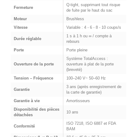
Q-tight, supprimant tout risque
Fermeture
de fuite par le haut du sac
Moteur
Brushless
Vitesse
Variable : 4 - 6 - 8 - 10 coups/s
1 s à 1 h ou ∞ / compte à
Durée réglable
rebours
Porte
Porte pleine
Système TotalAccess :
Ouverture de la porte
ouverture à plat de la porte
(breveté)
Tension – Fréquence
100–240 V~ 50–60 Hz
3 ans (après enregistrement de
Garantie
la carte de garantie)
Garantie à vie
Amortisseurs
Disponibilité des pièces
10 ans
détachées
ISO 7218, ISO 6887 et FDA
Conformité
BAM