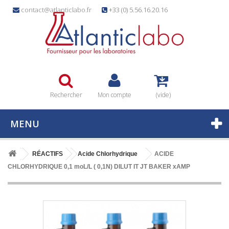
contact@atlanticlabo.fr
+33 (0) 5.56.16.20.16
Rechercher
Mon compte
(vide)
MENU
RÉACTIFS
Acide Chlorhydrique
ACIDE
CHLORHYDRIQUE 0,1 moL/L ( 0,1N) DILUT IT JT BAKER xAMP