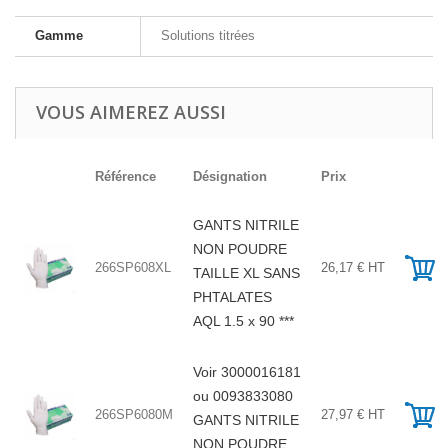
Gamme
Solutions titrées
VOUS AIMEREZ AUSSI
Référence
Désignation
Prix
GANTS NITRILE
NON POUDRE
266SP608XL
26,17 € HT
TAILLE XL SANS
PHTALATES
AQL 1.5 x 90 ***
Voir 3000016181
ou 0093833080
266SP6080M
27,97 € HT
GANTS NITRILE
NON POUDRE