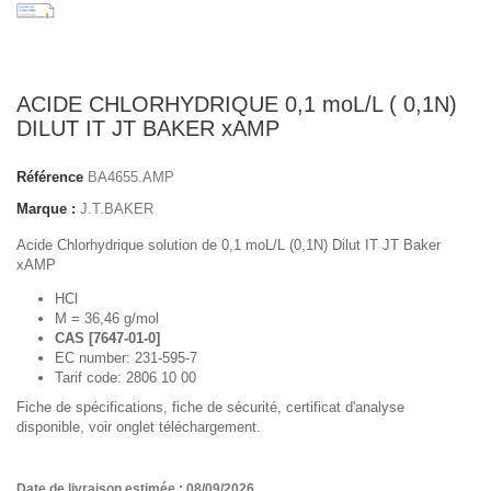
ACIDE CHLORHYDRIQUE 0,1 moL/L ( 0,1N)
DILUT IT JT BAKER xAMP
Référence
BA4655.AMP
Marque :
J.T.BAKER
Acide Chlorhydrique solution de 0,1 moL/L (0,1N) Dilut IT JT Baker
xAMP
HCl
M = 36,46 g/mol
CAS [7647-01-0]
EC number: 231-595-7
Tarif code: 2806 10 00
Fiche de spécifications, fiche de sécurité, certificat d'analyse
disponible, voir onglet téléchargement.
Date de livraison estimée : 08/09/2026