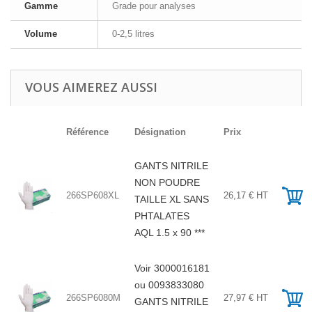
Gamme
Grade pour analyses
Volume
0-2,5 litres
VOUS AIMEREZ AUSSI
Référence
Désignation
Prix
GANTS NITRILE
NON POUDRE
266SP608XL
26,17 € HT
TAILLE XL SANS
PHTALATES
AQL 1.5 x 90 ***
Voir 3000016181
ou 0093833080
266SP6080M
27,97 € HT
GANTS NITRILE