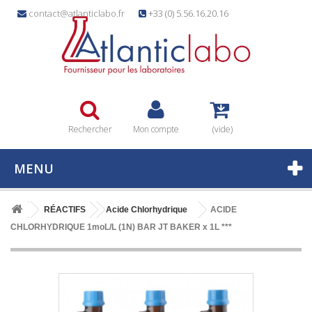
contact@atlanticlabo.fr
+33 (0) 5.56.16.20.16
Rechercher
Mon compte
(vide)
MENU
RÉACTIFS
Acide Chlorhydrique
ACIDE
CHLORHYDRIQUE 1moL/L (1N) BAR JT BAKER x 1L ***