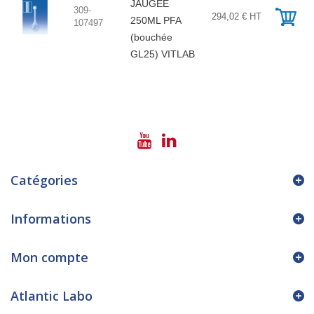
JAUGEE
309-
294,02 € HT
250ML PFA
107497
(bouchée
GL25) VITLAB
Catégories
Informations
Mon compte
Atlantic Labo