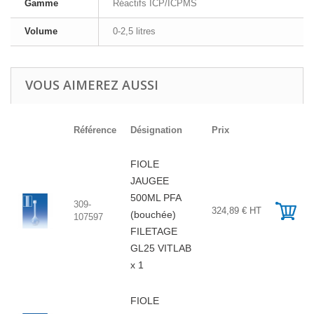
Gamme
Réactifs ICP/ICPMS
Volume
0-2,5 litres
VOUS AIMEREZ AUSSI
Référence
Désignation
Prix
FIOLE
JAUGEE
500ML PFA
309-
324,89 € HT
(bouchée)
107597
FILETAGE
GL25 VITLAB
x 1
FIOLE