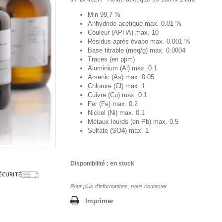
Min 99,7 %
Anhydride acétique max. 0.01 %
Couleur (APHA) max. 10
Résidus après évapo max. 0.001 %
Base titrable (meq/g) max. 0.0004
Traces (en ppm)
Aluminium (Al) max. 0.1
Arsenic (As) max. 0.05
Chlorure (Cl) max. 1
Cuivre (Cu) max. 0.1
Fer (Fe) max. 0.2
Nickel (Ni) max. 0.1
Métaux lourds (en Pb) max. 0.5
Sulfate (SO4) max. 1
Disponibilité : en stock
ÉCURITÉ
Pour plus d'informations, nous contacter
Imprimer