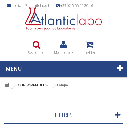
contact@atlanticlabo.fr
+33 (0) 5.56.16.20.16
Rechercher
Mon compte
(vide)
MENU
CONSOMMABLES
Lampe
FILTRES