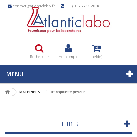
contact@atlanticlabo.fr
+33 (0) 5.56.16.20.16
Rechercher
Mon compte
(vide)
MENU
MATERIELS
Transpalette peseur
FILTRES