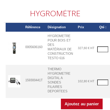
HYGROMÈTRE
Référence
Désignation
Prix
Qté :
HYGROMETRE
POUR BOIS ET
DES
0005606160
327,60 € HT
MATÉRIAUX DE
CONSTRUCTION
TESTO 616
THERMO
HYGROMETRE
DIGITAL A
159300441T
102,80 € HT
SONDES
FILAIRES
DEPORTEES