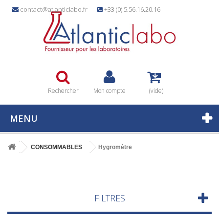
contact@atlanticlabo.fr
+33 (0) 5.56.16.20.16
Rechercher
Mon compte
(vide)
MENU
CONSOMMABLES
Hygromètre
FILTRES