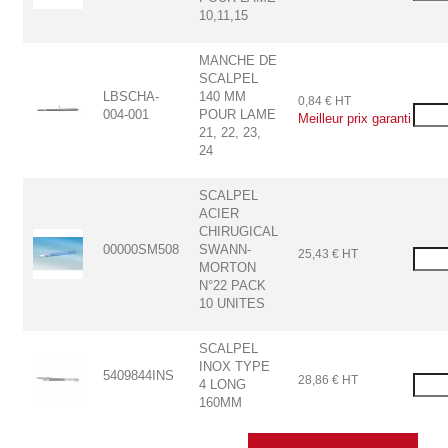
10,11,15
MANCHE DE
SCALPEL
LBSCHA-
140 MM
0,84 € HT
004-001
POUR LAME
Meilleur prix garanti
21, 22, 23,
24
SCALPEL
ACIER
CHIRUGICAL
00000SM508
SWANN-
25,43 € HT
MORTON
N°22 PACK
10 UNITES
SCALPEL
INOX TYPE
5409844INS
28,86 € HT
4 LONG
160MM