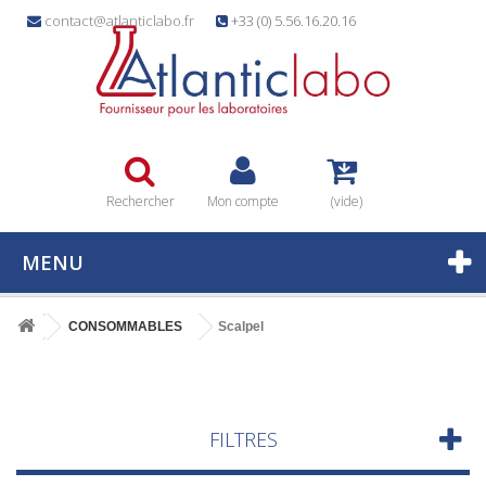
contact@atlanticlabo.fr
+33 (0) 5.56.16.20.16
Rechercher
Mon compte
(vide)
MENU
CONSOMMABLES
Scalpel
FILTRES