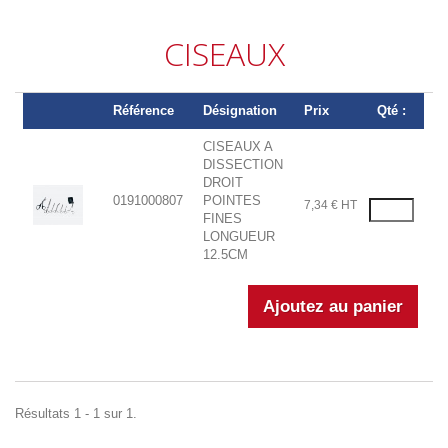
CISEAUX
Référence
Désignation
Prix
Qté :
CISEAUX A
DISSECTION
DROIT
0191000807
POINTES
7,34 € HT
FINES
LONGUEUR
12.5CM
Résultats 1 - 1 sur 1.