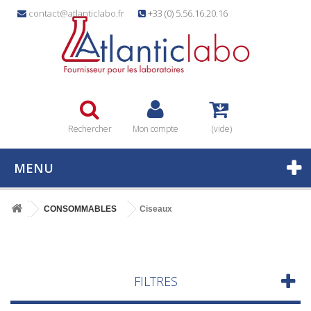
contact@atlanticlabo.fr
+33 (0) 5.56.16.20.16
Rechercher
Mon compte
(vide)
MENU
CONSOMMABLES
Ciseaux
FILTRES