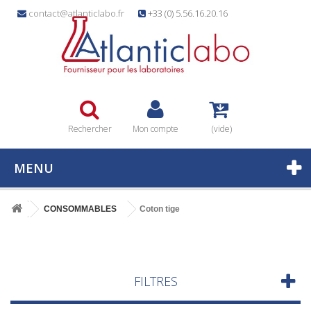
contact@atlanticlabo.fr
+33 (0) 5.56.16.20.16
Rechercher
Mon compte
(vide)
MENU
CONSOMMABLES
Coton tige
FILTRES