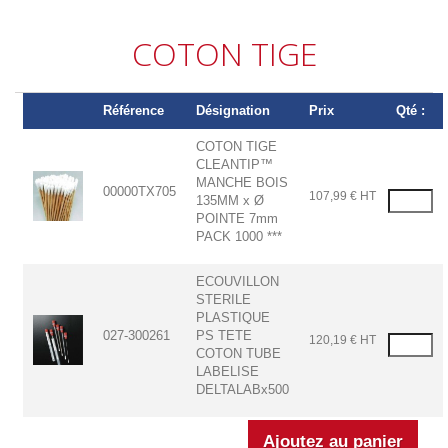
COTON TIGE
Référence
Désignation
Prix
Qté :
COTON TIGE
CLEANTIP™
MANCHE BOIS
00000TX705
107,99 € HT
135MM x Ø
POINTE 7mm
PACK 1000 ***
ECOUVILLON
STERILE
PLASTIQUE
027-300261
PS TETE
120,19 € HT
COTON TUBE
LABELISE
DELTALABx500