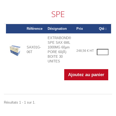
SPE
Référence
Désignation
Prix
Qté :
EXTRABOND®
SPE SAX 6ML
SAX01G-
1000MG 60µm
248,56 € HT
06T
PORE 60(Å)
BOITE 30
UNITES
Résultats 1 - 1 sur 1.