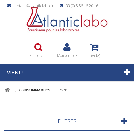
contact@atlanticlabo.fr
+33 (0) 5.56.16.20.16
Rechercher
Mon compte
(vide)
MENU
CONSOMMABLES
SPE
FILTRES