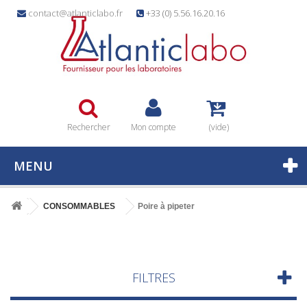
contact@atlanticlabo.fr
+33 (0) 5.56.16.20.16
Rechercher
Mon compte
(vide)
MENU
CONSOMMABLES
Poire à pipeter
FILTRES