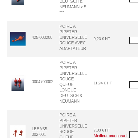
DEUTSCH &
NEUMANN x 5
***
POIRE A
PIPETER
425-000200
UNIVERSELLE
9,23 € HT
ROUGE AVEC
ADAPTATEUR
POIRE A
PIPETER
UNIVERSELLE
ROUGE
0004700002
11,94 € HT
QUEUE
LONGUE
DEUTSCH &
NEUMANN
POIRE A
PIPETER
UNIVERSELLE
LBEAS5-
7,83 € HT
ROUGE
002-001
Meilleur prix garanti
QUEUE