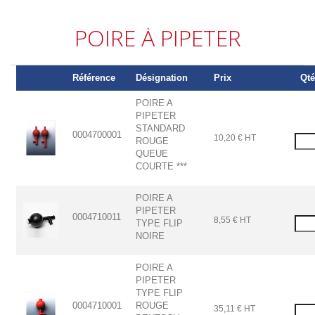
POIRE À PIPETER
Référence
Désignation
Prix
Qté
POIRE A
PIPETER
STANDARD
0004700001
10,20 € HT
ROUGE
QUEUE
COURTE ***
POIRE A
PIPETER
0004710011
8,55 € HT
TYPE FLIP
NOIRE
POIRE A
PIPETER
TYPE FLIP
0004710001
ROUGE
35,11 € HT