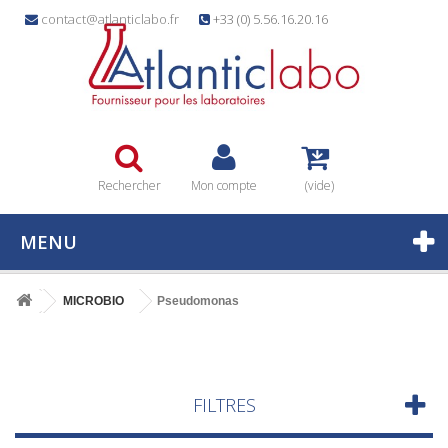
contact@atlanticlabo.fr
+33 (0) 5.56.16.20.16
Rechercher
Mon compte
(vide)
MENU
MICROBIO
Pseudomonas
FILTRES