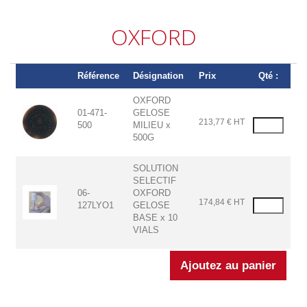
OXFORD
Référence
Désignation
Prix
Qté :
OXFORD
01-471-
GELOSE
213,77 € HT
500
MILIEU x
500G
SOLUTION
SELECTIF
06-
OXFORD
174,84 € HT
127LYO1
GELOSE
BASE x 10
VIALS