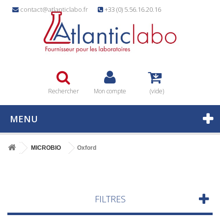
contact@atlanticlabo.fr
+33 (0) 5.56.16.20.16
Rechercher
Mon compte
(vide)
MENU
MICROBIO
Oxford
FILTRES