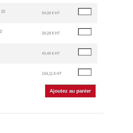
 10
54,00 € HT
0
34,28 € HT
45,40 € HT
154,11 € HT