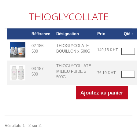
THIOGLYCOLLATE
Référence
Désignation
Prix
Qté :
02-186-
THIOGLYCOLATE
149,15 € HT
500
BOUILLON x 500G
THIOGLYCOLLATE
03-187-
MILIEU FUIDE x
76,19 € HT
500
500G
Résultats 1 - 2 sur 2.