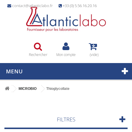
contact@atlanticlabo.fr
+33 (0) 5.56.16.20.16
Rechercher
Mon compte
(vide)
MENU
MICROBIO
Thioglycollate
FILTRES